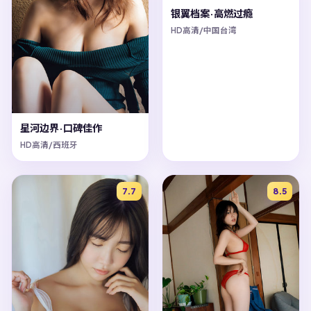
银翼档案·高燃过瘾
HD高清/中国台湾
星河边界·口碑佳作
HD高清/西班牙
7.7
8.5