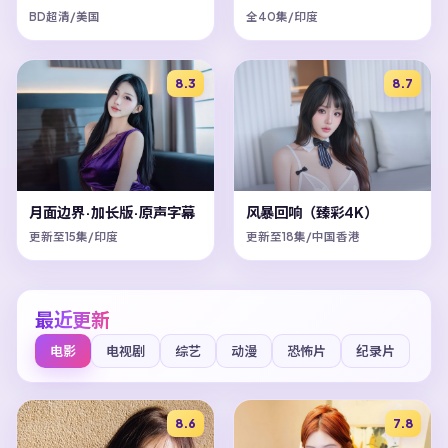
BD超清/美国
全40集/印度
8.3
8.7
月面边界·加长版·原声字幕
风暴回响（臻彩4K）
更新至15集/印度
更新至18集/中国香港
最近更新
电影
电视剧
综艺
动漫
恐怖片
纪录片
8.6
7.8