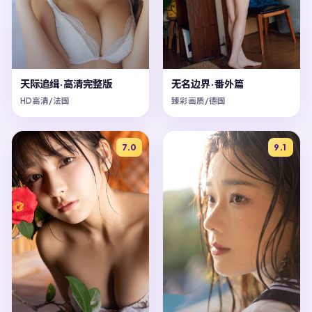
天际追缉·高清完整版
无名边界·番外篇
HD高清/法国
臻彩画质/德国
7.0
9.1