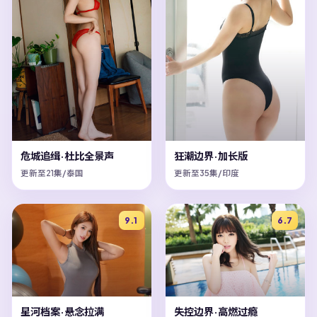
危城追缉·杜比全景声
狂潮边界·加长版
更新至21集/泰国
更新至35集/印度
9.1
6.7
星河档案·悬念拉满
失控边界·高燃过瘾