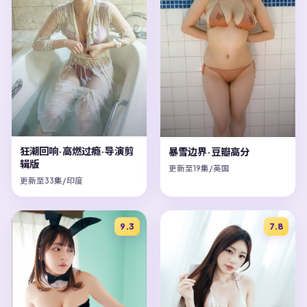
狂潮回响·高燃过瘾·导演剪
暴雪边界·豆瓣高分
辑版
更新至19集/英国
更新至33集/印度
9.3
7.8