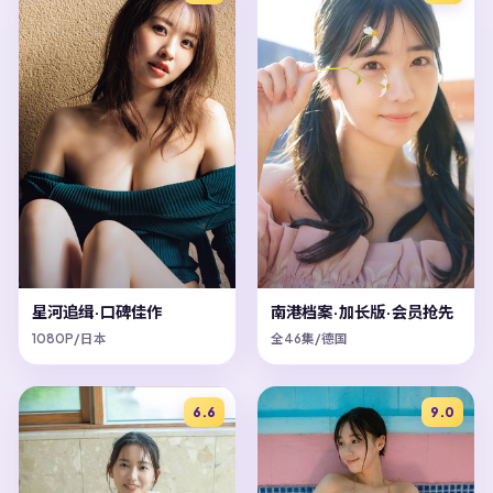
星河追缉·口碑佳作
南港档案·加长版·会员抢先
1080P/日本
全46集/德国
6.6
9.0