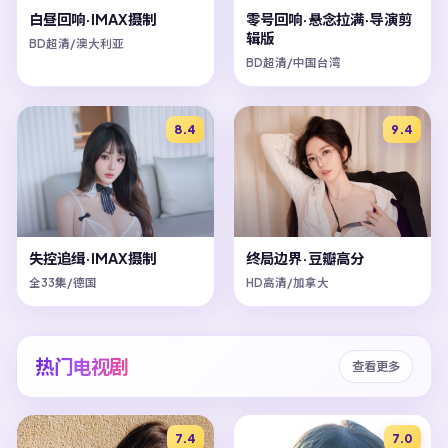
白昼回响·IMAX摄制
零号回响·悬念拉满·导演剪
辑版
BD超清/澳大利亚
BD超清/中国台湾
8.4
9.4
失控追缉·IMAX摄制
终局边界·豆瓣高分
全33集/德国
HD高清/加拿大
热门电视剧
查看更多
7.4
7.0