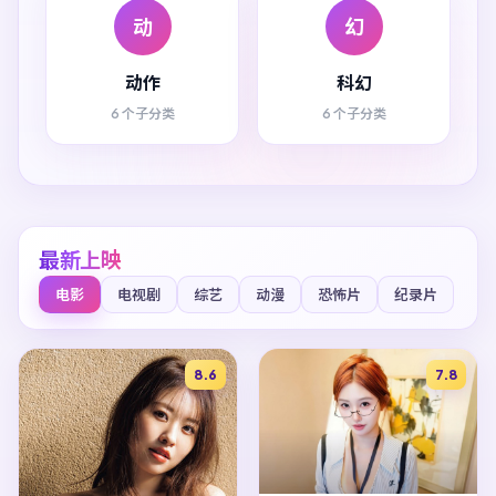
动
幻
动作
科幻
6 个子分类
6 个子分类
最新上映
电影
电视剧
综艺
动漫
恐怖片
纪录片
8.6
7.8