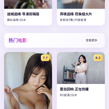
迷城追缉·导演剪辑版
异境追缉·现象级大片
臻彩画质/日本
更新至9集/中国香港
热门电影
查看更多
7.7
8.2
雾岛回响·正在热播
BD超清/日本