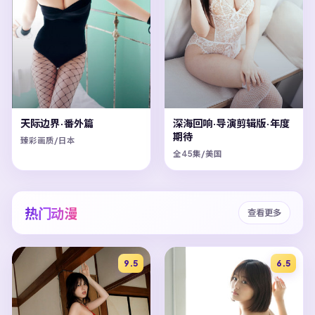
天际边界·番外篇
深海回响·导演剪辑版·年度
期待
臻彩画质/日本
全45集/美国
热门动漫
查看更多
9.5
6.5